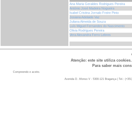
Ana Maria Geraldes Rodrigues Pereira
António José Madeira Nogueira
Isabel Cristina Jornalo Freire Pinto
Josiana Adelaide Vaz
Juliana Almeida de Souza
Luís Miguel Fernandes do Nascimento
Olivia Rodrigues Pereira
Vera Alexandra Ferro Lebres
Atenção: este site utiliza cookies
Para saber mais cons
Compreendo e aceito.
Avenida D. Afonso V - 5300-121 Bragança | Tel.: (+351)