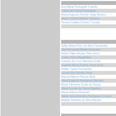
Ana Maria Português Galvão
Carina de Fátima Rodrigues
Maria Augusta Romão Veiga Branco
Maria Cristina Martins Teixeira
Teresa Isaltina Gomes Correia
Adília Maria Pires da Silva Fernandes
Ana Fernanda Ribeiro Azevedo
André Filipe Morais Pinto Novo
Carlos Pires Magalhães
Celeste da Cruz Meirinho Antão
Eugénia Maria Garcia Jorge Anes
Helder Jaime Fernandes
Leonel São Romão Preto
Manuel Alberto Morais Brás
Maria Eugénia Rodrigues Mendes
Maria Filomena Grelo de Sousa
Maria Gorete de Jesus Baptista
Maria Helena Pimentel
Maria José Almendra Rodrigues Gomes
Matilde Delmina da Silva Martins