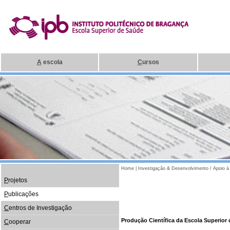
A
escola
C
ursos
Home
|
Investigação & Desenvolvimento / Apoio 
P
rojetos
P
ublicações
C
entros de Investigação
Produção Científica da Escola Superior 
C
ooperar