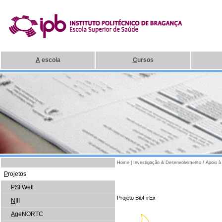
A
escola
C
ursos
Home
|
Investigação & Desenvolvimento / Apoio 
P
rojetos
P
SI Well
Projeto BioFirEx
N
III
A
geNORTC