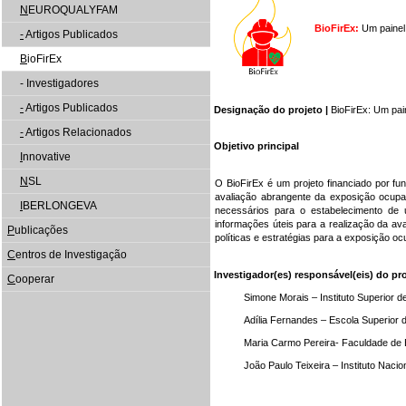
N
EUROQUALYFAM
BioFirEx:
Um painel 
-
Artigos Publicados
B
ioFirEx
- Investigadores
-
Artigos Publicados
Designação do projeto |
BioFirEx: Um pai
-
Artigos Relacionados
Objetivo principal
I
nnovative
N
SL
O BioFirEx é um projeto financiado por fu
avaliação abrangente da exposição ocupac
I
BERLONGEVA
necessários para o estabelecimento de u
informações úteis para a realização da av
P
ublicações
políticas e estratégias para a exposição 
C
entros de Investigação
Investigador(es) responsável(eis) do pro
C
ooperar
Simone Morais – Instituto Superior de 
Adília Fernandes – Escola Superior de
Maria Carmo Pereira- Faculdade de Eng
João Paulo Teixeira – Instituto Naciona