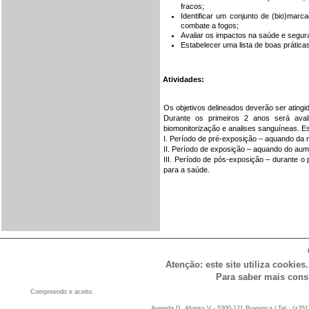
fracos;
Identificar um conjunto de (bio)mar
combate a fogos;
Avaliar os impactos na saúde e segur
Estabelecer uma lista de boas prática
Atividades:
Os objetivos delineados deverão ser ating
Durante os primeiros 2 anos será aval
biomonitorização e analises sanguíneas. E
I. Período de pré-exposição – aquando da m
II. Período de exposição – aquando do au
III. Período de pós-exposição – durante o 
para a saúde.
Atenção: este site utiliza cookies
Para saber mais cons
Compreendo e aceito.
Avenida D. Afonso V - 5300-121 Bragança | Tel.: (+351)