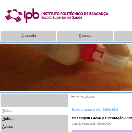
A
escola
C
ursos
Home
|
Atualidades
Eventos para o dia: 20/05/2026
T
odas
Massagem Facial e Hidratação20 d
N
otícias
Data de Publicação: 08/05/2026
A
visos