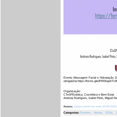
Evento Massagem Facial e Hidratação 20
obrigatória:https://forms.gle/iPRRbaphT
Organização:
CTeSPEstética, Cosmética e Bem-Estar
Andreia Rodrigues, Isabel Pinto, Miguel Na
Cartaz evento do rosto 20-05-2026
Anexos:
Categorias:
Eventos
,
Alunos
,
ESSa
,