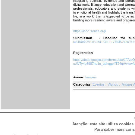
integrating scientific evidence and per
digital tools, finance, education and alter
professionals, educators and students wit
to emotional health and highlight the trans
life, in a world that is expected to be in
building more resilient, aware and prepare
https://icee-series.org/
Submission - Deadline for sub
l=8100857910323416761.1776352720.99
Registration
https://docs.google.com/forms/d/e/1F
uJNTy4p8987ho1o_ubhqge4TJ4qA/viewf
Imagem
Anexos:
Categorias:
Eventos
,
Alunos
,
Antigos 
Atenção: este site utiliza cookies
Para saber mais cons