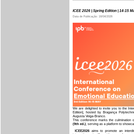
ICEE 2026 | Spring Edition | 14-15 
Data de Publicação: 16/04/2026
We are delighted to invite you to the In
Edition], hosted by Bragança Polytechn
Augusta Veiga-Branco.
This conference marks the culmination 
(9th ed.)
,
serving as a platform to showcase
ICEE2026
aims to promote an interdis