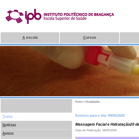
A
escola
C
ursos
Home
|
Atualidades
Eventos para o dia: 09/05/2026
T
odas
Massagem Facial e Hidratação20 d
N
otícias
Data de Publicação: 08/05/2026
A
visos