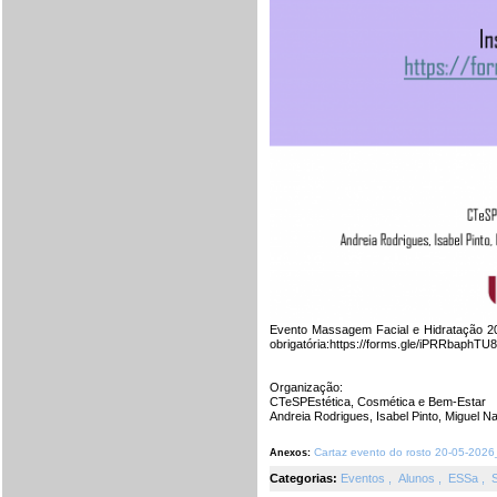
Evento Massagem Facial e Hidratação 20
obrigatória:https://forms.gle/iPRRbaphT
Organização:
CTeSPEstética, Cosmética e Bem-Estar
Andreia Rodrigues, Isabel Pinto, Miguel Na
Cartaz evento do rosto 20-05-2026
Anexos:
Categorias:
Eventos
,
Alunos
,
ESSa
,