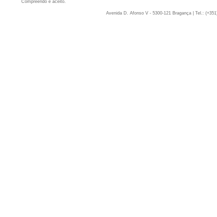
Compreendo e aceito.
Avenida D. Afonso V - 5300-121 Bragança | Tel.: (+351)