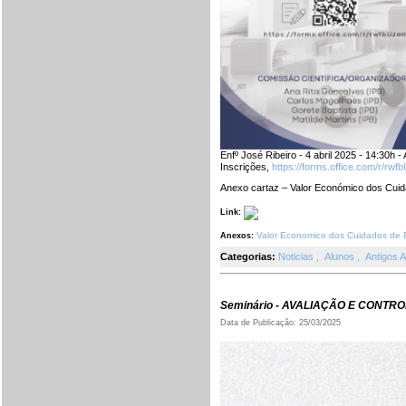
Enfº José Ribeiro - 4 abril 2025 - 14:30h
Inscrições,
https://forms.office.com/r/rw
Anexo cartaz – Valor Económico dos Cu
Link:
Valor Economico dos Cuidados de
Anexos:
Categorias:
Noticias
,
Alunos
,
Antigos 
Seminário - AVALIAÇÃO E CONT
Data de Publicação: 25/03/2025