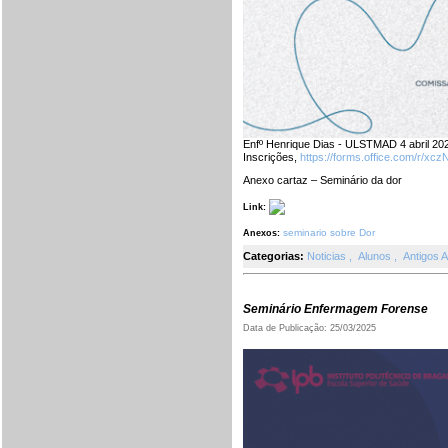
Enfº Henrique Dias - ULSTMAD 4 abril 202
Inscrições,
https://forms.office.com/r/xcz
Anexo cartaz – Seminário da dor
Link:
seminario sobre Dor
Anexos:
Categorias:
Noticias
,
Alunos
,
Antigos 
Seminário Enfermagem Forense
Data de Publicação: 25/03/2025