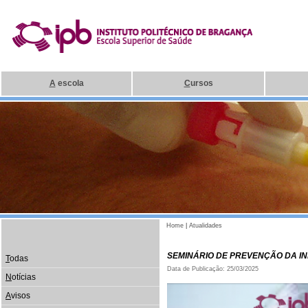
A
escola
C
ursos
Home
|
Atualidades
SEMINÁRIO DE PREVENÇÃO DA I
T
odas
Data de Publicação: 25/03/2025
N
otícias
A
visos