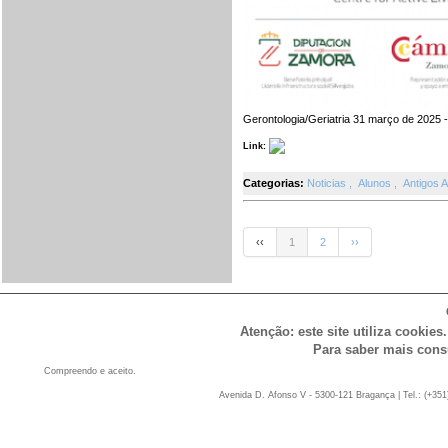
Gerontologia/Geriatria 31 março de 2025 -
Link:
Categorias:
Noticias
,
Alunos
,
Antigos 
‹‹
1
2
››
Atenção: este site utiliza cookies
Para saber mais cons
Compreendo e aceito.
Avenida D. Afonso V - 5300-121 Bragança | Tel.: (+351)