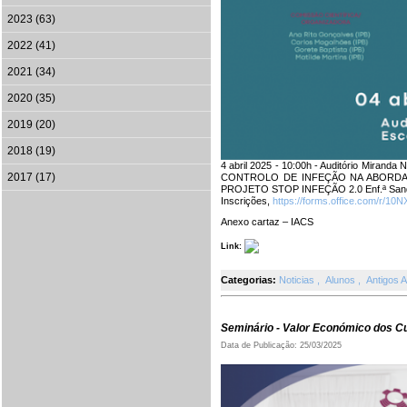
2023 (63)
2022 (41)
2021 (34)
2020 (35)
2019 (20)
2018 (19)
4 abril 2025 - 10:00h - Auditório Mira
2017 (17)
CONTROLO DE INFEÇÃO NA ABORDAGE
PROJETO STOP INFEÇÃO 2.0 Enf.ª Sand
Inscrições,
https://forms.office.com/r/1
Anexo cartaz – IACS
Link:
Categorias:
Noticias
,
Alunos
,
Antigos 
Seminário - Valor Económico dos 
Data de Publicação: 25/03/2025