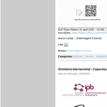
Enfª Sílvia Ribeiro 24 abril 2025 - 14:30h
Inscrições,
https://forms.office.com/r/w
Anexo cartaz – Enfermagem Forense
Link:
Enfermagem Forense
Anexos:
Categorias:
Noticias
,
Alunos
,
Antigos 
Seminário Internacional - Capacita
Data de Publicação: 18/03/2025