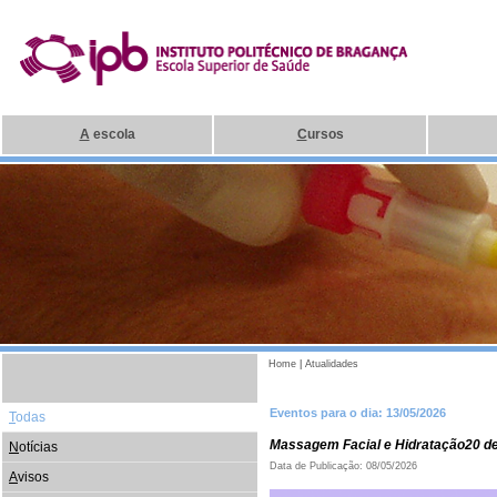
A
escola
C
ursos
Home
|
Atualidades
Eventos para o dia: 13/05/2026
T
odas
Massagem Facial e Hidratação20 d
N
otícias
Data de Publicação: 08/05/2026
A
visos