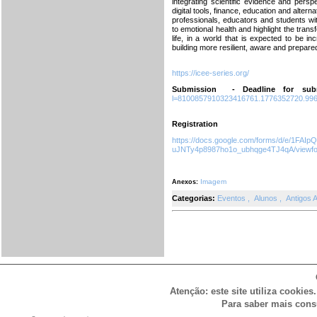
integrating scientific evidence and per
digital tools, finance, education and alter
professionals, educators and students wit
to emotional health and highlight the trans
life, in a world that is expected to be in
building more resilient, aware and prepare
https://icee-series.org/
Submission - Deadline for sub
l=8100857910323416761.1776352720.99
Registration
https://docs.google.com/forms/d/e/1F
uJNTy4p8987ho1o_ubhqge4TJ4qA/viewf
Imagem
Anexos:
Categorias:
Eventos
,
Alunos
,
Antigos 
Atenção: este site utiliza cookies
Para saber mais cons