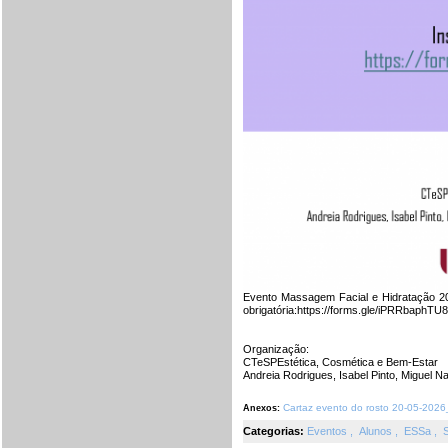
Evento Massagem Facial e Hidratação 20
obrigatória:https://forms.gle/iPRRbaphT
Organização:
CTeSPEstética, Cosmética e Bem-Estar
Andreia Rodrigues, Isabel Pinto, Miguel Na
Cartaz evento do rosto 20-05-2026
Anexos:
Categorias:
Eventos
,
Alunos
,
ESSa
,