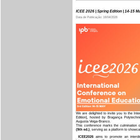
ICEE 2026 | Spring Edition | 14-15 
Data de Publicação: 16/04/2026
We are delighted to invite you to the In
Edition], hosted by Bragança Polytechn
Augusta Veiga-Branco.
This conference marks the culmination 
(9th ed.)
,
serving as a platform to showcase
ICEE2026
aims to promote an interdis