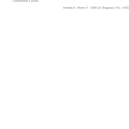
Compreendo e aceito.
Avenida D. Afonso V - 5300-121 Bragança | Tel.: (+351)