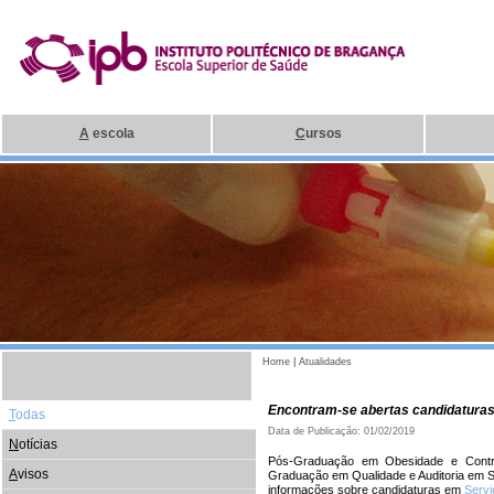
A
escola
C
ursos
Home
|
Atualidades
Encontram-se abertas candidaturas
T
odas
Data de Publicação: 01/02/2019
N
otícias
Pós-Graduação em Obesidade e Contro
A
visos
Graduação em Qualidade e Auditoria em
informações sobre candidaturas em
Serv