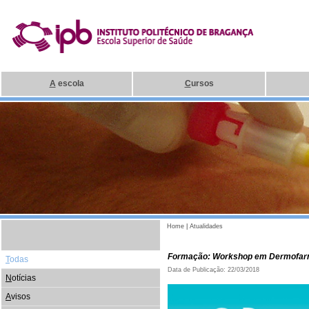
A
escola
C
ursos
Home
|
Atualidades
Formação: Workshop em Dermofarmá
T
odas
Data de Publicação: 22/03/2018
N
otícias
A
visos