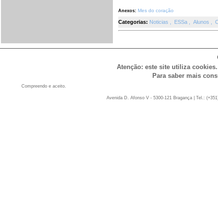
Mes do coração
Anexos:
Categorias:
Noticias
,
ESSa
,
Alunos
,
C
Atenção: este site utiliza cookies
Para saber mais cons
Compreendo e aceito.
Avenida D. Afonso V - 5300-121 Bragança | Tel.: (+351)