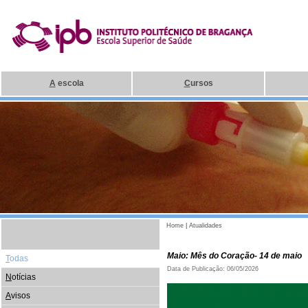
A
escola
C
ursos
Home
|
Atualidades
Maio: Mês do Coração- 14 de maio
T
odas
Data de Publicação: 06/05/2026
N
otícias
A
visos