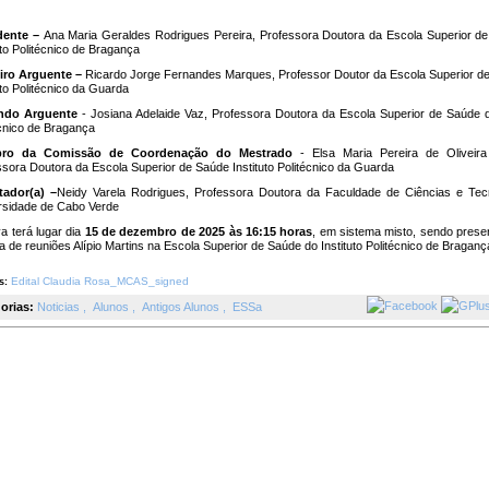
dente –
Ana Maria Geraldes Rodrigues Pereira, Professora Doutora da Escola Superior d
uto Politécnico de Bragança
iro Arguente –
Ricardo Jorge Fernandes Marques, Professor Doutor da Escola Superior d
uto Politécnico da Guarda
ndo Arguente
- Josiana Adelaide Vaz, Professora Doutora da Escola Superior de Saúde do
écnico de Bragança
ro da Comissão de Coordenação do Mestrado
- Elsa Maria Pereira de Oliveira
ssora Doutora da Escola Superior de Saúde Instituto Politécnico da Guarda
tador(a) –
Neidy Varela Rodrigues, Professora Doutora da Faculdade de Ciências e Tec
rsidade de Cabo Verde
a terá lugar dia
15 de dezembro de 2025 às 16:15 horas
, em sistema misto, sendo prese
a de reuniões Alípio Martins na Escola Superior de Saúde do Instituto Politécnico de Braganç
Edital Claudia Rosa_MCAS_signed
s:
orias:
Noticias
,
Alunos
,
Antigos Alunos
,
ESSa