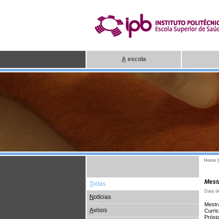
A
escola
Home
Mest
T
odas
Data d
N
otícias
Mestr
A
visos
Curri
Prósta