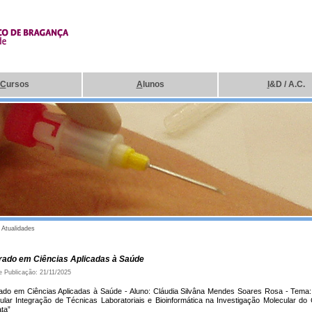
C
ursos
A
lunos
I
&D / A.C.
|
Atualidades
rado em Ciências Aplicadas à Saúde
e Publicação: 21/11/2025
ado em Ciências Aplicadas à Saúde - Aluno: Cláudia Silvâna Mendes Soares Rosa - Tema: 
cular Integração de Técnicas Laboratoriais e Bioinformática na Investigação Molecular do
ta”