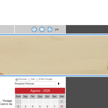
I
PB
Pessoas
Site
ESSa Google
Agosto - 2026
Dom
Seg
Ter
Qua
Qui
Sex
Sab
: “Estágio
1
 Cancro da
2
3
4
5
6
7
8