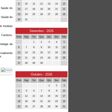
9
10
11
12
13
14
15
e Saúde do
16
17
18
19
20
21
22
23
24
25
26
27
28
29
e Saúde do
30
31
 Instituto
Setembro - 2026
 Cardoso,
Dom
Seg
Ter
Qua
Qui
Sex
Sab
1
2
3
4
5
nologia da
6
7
8
9
10
11
12
13
14
15
16
17
18
19
ncialmente
a.
20
21
22
23
24
25
26
27
28
29
30
Outubro - 2026
Dom
Seg
Ter
Qua
Qui
Sex
Sab
1
2
3
4
5
6
7
8
9
10
11
12
13
14
15
16
17
18
19
20
21
22
23
24
25
26
27
28
29
30
31