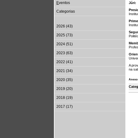
E
ventos
Júri:
Presi
Categorias
Instit
Prime
Instit
2026 (43)
Segu
2025 (73)
Polit
Memb
2024 (51)
Profe
2023 (63)
Orien
Unive
2022 (41)
A prov
na sal
2021 (34)
2020 (35)
Anexo
Categ
2019 (20)
2018 (19)
2017 (17)