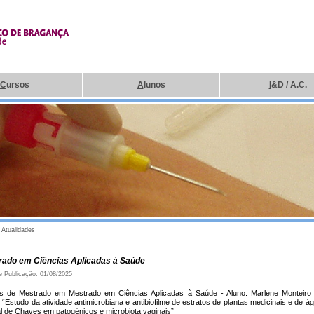
C
ursos
A
lunos
I
&D / A.C.
|
Atualidades
rado em Ciências Aplicadas à Saúde
e Publicação: 01/08/2025
s de Mestrado em Mestrado em Ciências Aplicadas à Saúde - Aluno: Marlene Monteiro
“Estudo da atividade antimicrobiana e antibiofilme de estratos de plantas medicinais e de á
al de Chaves em patogénicos e microbiota vaginais”