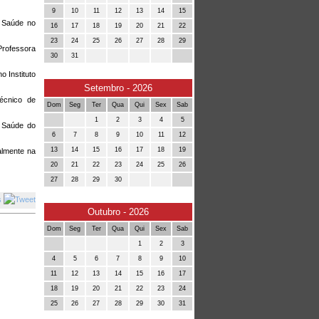
9
10
11
12
13
14
15
e Saúde no
16
17
18
19
20
21
22
23
24
25
26
27
28
29
Professora
30
31
 Instituto
Setembro - 2026
técnico de
Dom
Seg
Ter
Qua
Qui
Sex
Sab
1
2
3
4
5
 Saúde do
6
7
8
9
10
11
12
13
14
15
16
17
18
19
almente na
20
21
22
23
24
25
26
27
28
29
30
Outubro - 2026
Dom
Seg
Ter
Qua
Qui
Sex
Sab
1
2
3
4
5
6
7
8
9
10
11
12
13
14
15
16
17
18
19
20
21
22
23
24
25
26
27
28
29
30
31