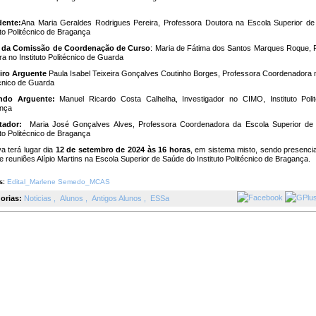
dente:
Ana Maria Geraldes Rodrigues Pereira, Professora Doutora na Escola Superior d
uto Politécnico de Bragança
 da Comissão de Coordenação de Curso
: Maria de Fátima dos Santos Marques Roque, 
a no Instituto Politécnico de Guarda
iro Arguente
Paula Isabel Teixeira Gonçalves Coutinho Borges, Professora Coordenadora no
écnico de Guarda
ndo Arguente:
Manuel Ricardo Costa Calhelha, Investigador no CIMO, Instituto Poli
nça
ntador:
Maria José Gonçalves Alves, Professora Coordenadora da Escola Superior de
ituto Politécnico de Bragança
a terá lugar dia
12 de setembro de 2024 às 16 horas
, em sistema misto, sendo presenci
e reuniões Alípio Martins na Escola Superior de Saúde do Instituto Politécnico de Bragança.
Edital_Marlene Semedo_MCAS
s:
orias:
Noticias
,
Alunos
,
Antigos Alunos
,
ESSa