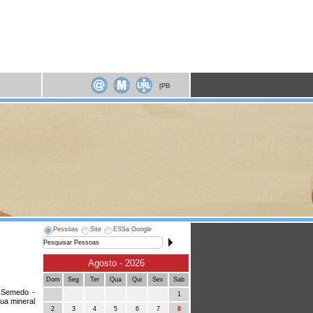
I
PB
Pessoas
Site
ESSa Google
Agosto - 2026
Dom
Seg
Ter
Qua
Qui
Sex
Sab
 Semedo -
1
gua mineral
2
3
4
5
6
7
8