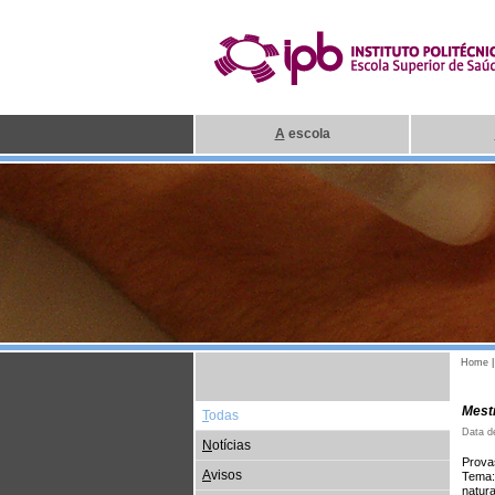
A
escola
Home
Mest
T
odas
Data d
N
otícias
Prova
A
visos
Tema: 
natur