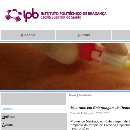
A
escola
C
ursos
Home
|
Atualidades
Mestrado em Enfermagem de Reabil
T
odas
Data de Publicação: 07/04/2025
N
otícias
Provas de Mestrado em Enfermagem de Reab
A
visos
“Impacto da terapia de Pressão Expiratór
DPOC”
Júri: