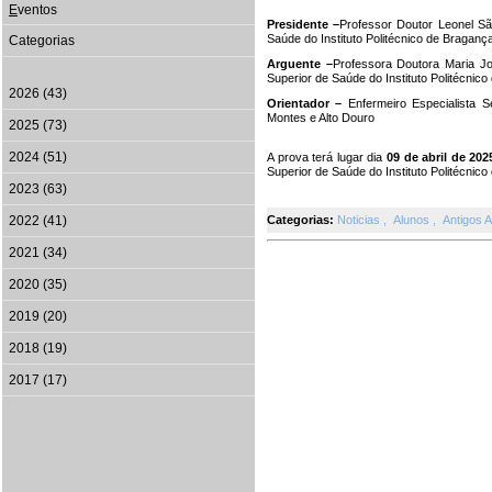
E
ventos
Presidente –
Professor Doutor Leonel S
Saúde do Instituto Politécnico de Braganç
Categorias
Arguente –
Professora Doutora Maria J
Superior de Saúde do Instituto Politécnic
2026 (43)
Orientador –
Enfermeiro Especialista 
Montes e Alto Douro
2025 (73)
2024 (51)
A prova terá lugar dia
09 de abril de 202
Superior de Saúde do Instituto Politécnic
2023 (63)
2022 (41)
Categorias:
Noticias
,
Alunos
,
Antigos 
2021 (34)
2020 (35)
2019 (20)
2018 (19)
2017 (17)