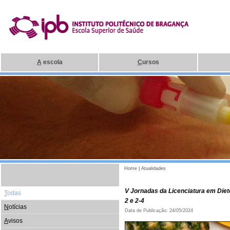
A
escola
C
ursos
Home
|
Atualidades
V Jornadas da Licenciatura em Dietét
T
odas
2 e 2-4
N
otícias
Data de Publicação: 24/05/2024
A
visos