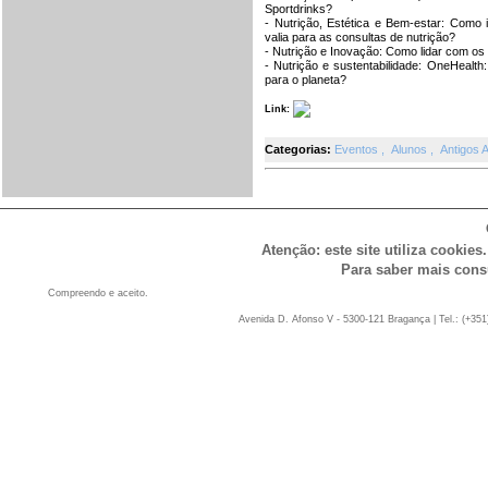
Sportdrinks?
- Nutrição, Estética e Bem-estar: Como
valia para as consultas de nutrição?
- Nutrição e Inovação: Como lidar com os 
- Nutrição e sustentabilidade: OneHealt
para o planeta?
Link:
Categorias:
Eventos
,
Alunos
,
Antigos 
Atenção: este site utiliza cookies
Para saber mais cons
Compreendo e aceito.
Avenida D. Afonso V - 5300-121 Bragança | Tel.: (+351)