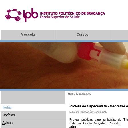
A
escola
C
ursos
Home
|
Atualidades
Provas de Especialista - Decreto-Le
T
odas
Data de Publicação: 16/05/2023
N
otícias
Provas públicas para atribuição do Tí
A
visos
Estefânia Coello Gonçalves Canedo
Júri: