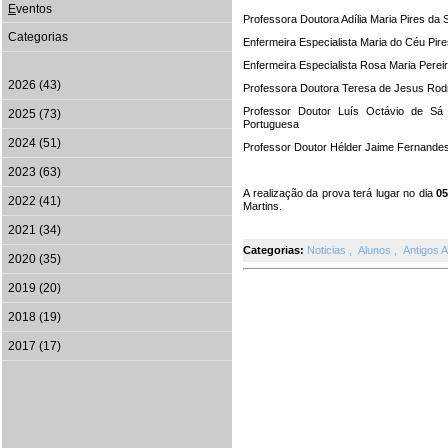
E
ventos
Professora Doutora Adília Maria Pires da S
Categorias
Enfermeira Especialista Maria do Céu Pir
Enfermeira Especialista Rosa Maria Pere
2026 (43)
Professora Doutora Teresa de Jesus Rodr
Professor Doutor Luís Octávio de Sá 
2025 (73)
Portuguesa
2024 (51)
Professor Doutor Hélder Jaime Fernandes -
2023 (63)
A realização da prova terá lugar no dia
05
2022 (41)
Martins.
2021 (34)
Categorias:
Noticias
,
Alunos
,
Antigos 
2020 (35)
2019 (20)
2018 (19)
2017 (17)