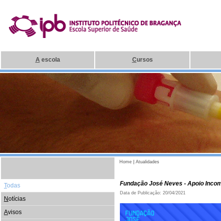
A
escola
C
ursos
Home
|
Atualidades
Fundação José Neves - Apoio Inco
T
odas
Data de Publicação: 20/04/2021
N
otícias
A
visos