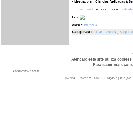
-
Mestrado em Ciências Aplicadas à S
_
como
e
onde
se pode fazer a
candidatu
Link:
Protocolo
Anexos:
Categorias:
Noticias
,
Alunos
,
Antigos 
Atenção: este site utiliza cookies
Para saber mais cons
Compreendo e aceito.
Avenida D. Afonso V - 5300-121 Bragança | Tel.: (+351)