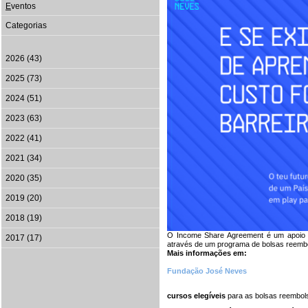
E
ventos
Categorias
2026 (43)
2025 (73)
2024 (51)
2023 (63)
2022 (41)
2021 (34)
2020 (35)
2019 (20)
2018 (19)
O Income Share Agreement é um apoio 
2017 (17)
através de um programa de bolsas reembo
Mais informações em:
Fundação José Neves
cursos elegíveis
para as bolsas reembol