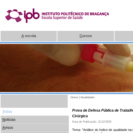
A
escola
C
ursos
Home
|
Atualidades
Prova de Defesa Pública de Trabal
T
odas
Cirúrgica
N
otícias
Data de Publicação: 11/12/2020
A
visos
Tema: “Análise do índice de qualidade na 