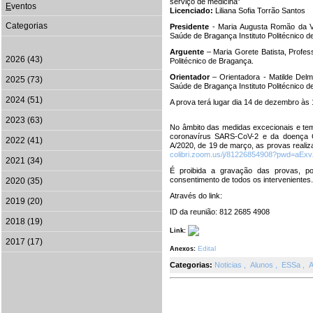
serviço de medicina”
E
ventos
Licenciado:
Liliana Sofia Torrão Santos
Categorias
Presidente
- Maria Augusta Romão da V
Saúde de Bragança Instituto Politécnico d
Arguente
– Maria Gorete Batista, Profes
2026 (43)
Politécnico de Bragança.
Orientador
– Orientadora - Matilde Delm
2025 (73)
Saúde de Bragança Instituto Politécnico d
2024 (51)
A prova terá lugar dia 14 de dezembro às 
2023 (63)
No âmbito das medidas excecionais e tem
coronavírus SARS-CoV-2 e da doença C
2022 (41)
A/2020, de 19 de março, as provas realiz
colibri.zoom.us/j/81226854908?pwd=a
2021 (34)
É proibida a gravação das provas, p
consentimento de todos os intervenientes.
2020 (35)
Através do link:
2019 (20)
ID da reunião: 812 2685 4908
2018 (19)
Link:
2017 (17)
Edital
Anexos:
Categorias:
Noticias
,
Alunos
,
ESSa
,
A