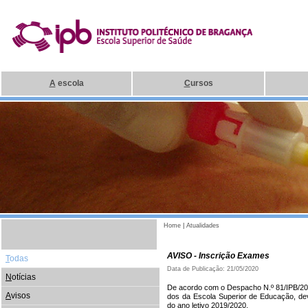
A
escola
C
ursos
Home
|
Atualidades
AVISO - Inscrição Exames
T
odas
Data de Publicação: 21/05/2020
N
otícias
De acordo com o Despacho N.º 81/IPB/202
A
visos
dos da Escola Superior de Educação, dev
do ano letivo 2019/2020.