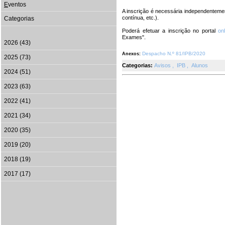
E
ventos
A inscrição é necessária independentemen
contínua, etc.).
Categorias
Poderá efetuar a inscrição no portal
onl
Exames".
2026 (43)
Despacho N.º 81/IPB/2020
Anexos:
2025 (73)
Categorias:
Avisos
,
IPB
,
Alunos
2024 (51)
2023 (63)
2022 (41)
2021 (34)
2020 (35)
2019 (20)
2018 (19)
2017 (17)