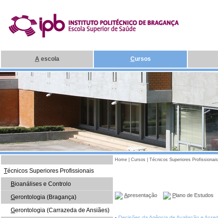
A
escola
C
ursos
Home
|
Cursos
|
Técnicos Superiores Profissionais
T
écnicos Superiores Profissionais
B
ioanálises e Controlo
A
presentação
P
lano de Estudos
G
erontologia (Bragança)
G
erontologia (Carrazeda de Ansiães)
-
Decisões da Agência de Avaliação e Acred