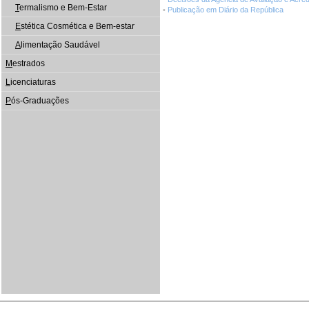
T
ermalismo e Bem-Estar
-
Publicação em Diário da República
E
stética Cosmética e Bem-estar
A
limentação Saudável
M
estrados
L
icenciaturas
P
ós-Graduações