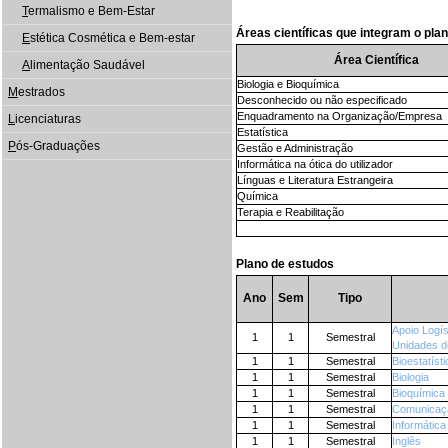
T
ermalismo e Bem-Estar
Áreas científicas que integram o pla
E
stética Cosmética e Bem-estar
Área Científica
A
limentação Saudável
Biologia e Bioquímica
M
estrados
Desconhecido ou não especificado
Enquadramento na Organização/Empresa
L
icenciaturas
Estatística
P
ós-Graduações
Gestão e Administração
Informática na ótica do utilizador
Línguas e Literatura Estrangeira
Química
Terapia e Reabilitação
Plano de estudos
Ano
Sem
Tipo
Apoio Logís
1
1
Semestral
Unidades d
1
1
Semestral
Bioestatísti
1
1
Semestral
Biologia
1
1
Semestral
Bioquímica
1
1
Semestral
Comunicaçã
1
1
Semestral
Informática
1
1
Semestral
Inglês