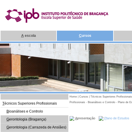
A
escola
C
ursos
Home
|
Cursos
|
Técnicos Superiores Profissionais
Profissionais - Bioanálises e Controlo - Plano de
T
écnicos Superiores Profissionais
B
ioanálises e Controlo
A
presentação
P
lano de Estudos
G
erontologia (Bragança)
G
erontologia (Carrazeda de Ansiães)