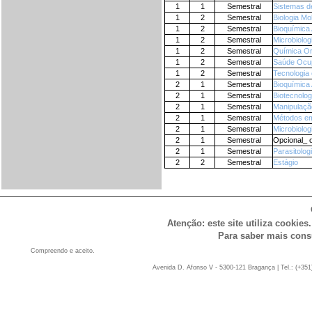
1
1
Semestral
Sistemas d
1
2
Semestral
Biologia Mo
1
2
Semestral
Bioquímica 
1
2
Semestral
Microbiologi
1
2
Semestral
Química Or
1
2
Semestral
Saúde Ocup
1
2
Semestral
Tecnologia
2
1
Semestral
Bioquímica 
2
1
Semestral
Biotecnolog
2
1
Semestral
Manipulaçã
2
1
Semestral
Métodos em
2
1
Semestral
Microbiologi
2
1
Semestral
Opcional_ o
2
1
Semestral
Parasitologi
2
2
Semestral
Estágio
Atenção: este site utiliza cookies
Para saber mais cons
Compreendo e aceito.
Avenida D. Afonso V - 5300-121 Bragança | Tel.: (+351)