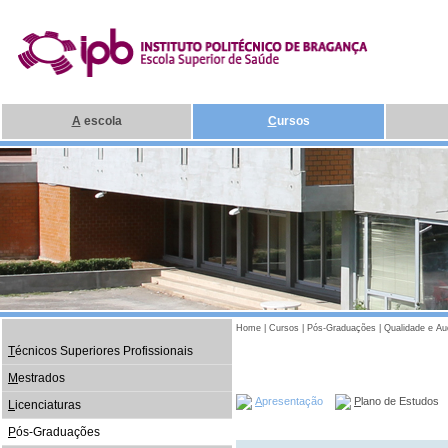
A
escola
C
ursos
Home
|
Cursos
|
Pós-Graduações
|
Qualidade e Au
T
écnicos Superiores Profissionais
M
estrados
A
presentação
P
lano de Estudos
L
icenciaturas
P
ós-Graduações