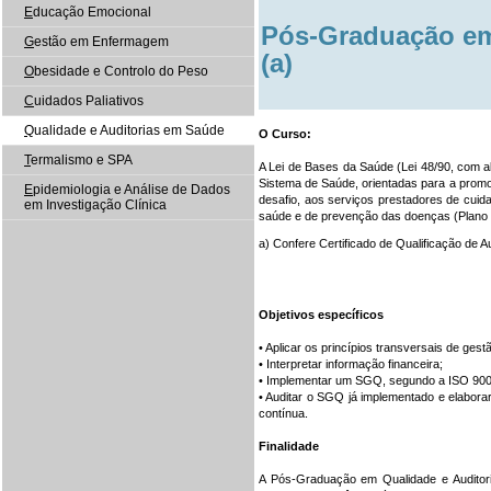
E
ducação Emocional
Pós-Graduação em
G
estão em Enfermagem
(a)
O
besidade e Controlo do Peso
C
uidados Paliativos
Q
ualidade e Auditorias em Saúde
O Curso:
T
ermalismo e SPA
A Lei de Bases da Saúde (Lei 48/90, com a
Sistema de Saúde, orientadas para a promo
E
pidemiologia e Análise de Dados
desafio, aos serviços prestadores de cui
em Investigação Clínica
saúde e de prevenção das doenças (Plano 
a) Confere Certificado de Qualificação de 
Objetivos específicos
• Aplicar os princípios transversais de ges
• Interpretar informação financeira;
• Implementar um SGQ, segundo a ISO 900
• Auditar o SGQ já implementado e elabor
contínua.
Finalidade
A Pós-Graduação em Qualidade e Auditor