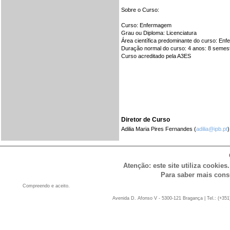
Sobre o Curso:
Curso: Enfermagem
Grau ou Diploma: Licenciatura
Área científica predominante do curso: En
Duração normal do curso: 4 anos: 8 semest
Curso acreditado pela A3ES
Diretor de Curso
Adilia Maria Pires Fernandes (
adilia@ipb.pt
)
Atenção: este site utiliza cookies
Para saber mais cons
Compreendo e aceito.
Avenida D. Afonso V - 5300-121 Bragança | Tel.: (+351)