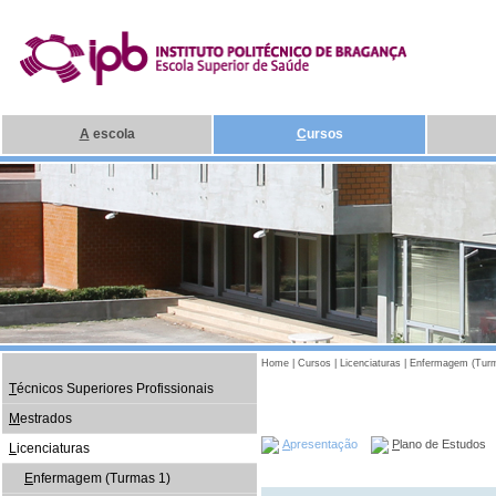
A
escola
C
ursos
Home
|
Cursos
|
Licenciaturas
|
Enfermagem (Turm
T
écnicos Superiores Profissionais
M
estrados
A
presentação
P
lano de Estudos
L
icenciaturas
E
nfermagem (Turmas 1)