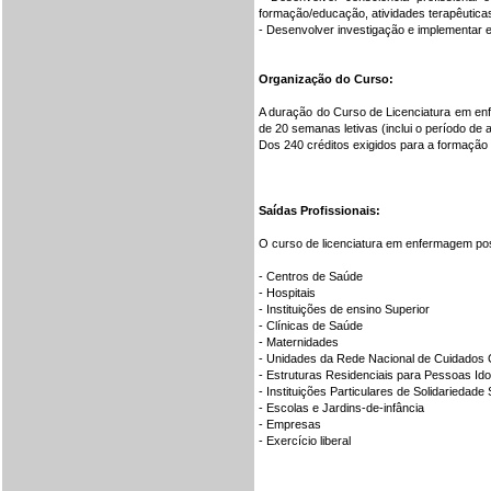
formação/educação, atividades terapêutica
- Desenvolver investigação e implementar 
Organização do Curso:
A duração do Curso de Licenciatura em en
de 20 semanas letivas (inclui o período de
Dos 240 créditos exigidos para a formação 
Saídas Profissionais:
O curso de licenciatura em enfermagem possi
- Centros de Saúde
- Hospitais
- Instituições de ensino Superior
- Clínicas de Saúde
- Maternidades
- Unidades da Rede Nacional de Cuidados 
- Estruturas Residenciais para Pessoas Id
- Instituições Particulares de Solidariedade 
- Escolas e Jardins-de-infância
- Empresas
- Exercício liberal