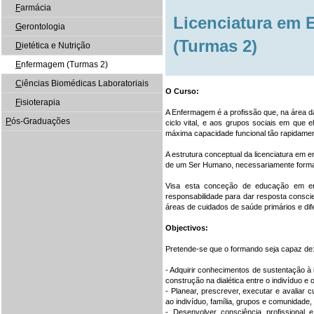
F
armácia
Licenciatura em
G
erontologia
(Turmas 2)
D
ietética e Nutrição
E
nfermagem (Turmas 2)
C
iências Biomédicas Laboratoriais
O Curso:
F
isioterapia
A Enfermagem é a profissão que, na área 
P
ós-Graduações
ciclo vital, e aos grupos sociais em que
máxima capacidade funcional tão rapidamen
A estrutura conceptual da licenciatura em
de um Ser Humano, necessariamente formado 
Visa esta conceção de educação em enf
responsabilidade para dar resposta conscient
áreas de cuidados de saúde primários e dif
Objectivos:
Pretende-se que o formando seja capaz de
- Adquirir conhecimentos de sustentação 
construção na dialética entre o indivíduo e
- Planear, prescrever, executar e avaliar 
ao indivíduo, família, grupos e comunidade, 
- Desenvolver consciência profissional e