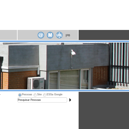
I
PB
-
Pessoas
Site
ESSa Google