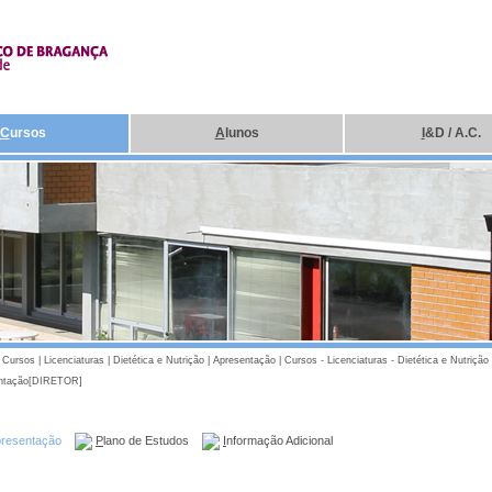
C
ursos
A
lunos
I
&D / A.C.
|
Cursos
|
Licenciaturas
|
Dietética e Nutrição
|
Apresentação
|
Cursos - Licenciaturas - Dietética e Nutrição 
ntação[DIRETOR]
presentação
P
lano de Estudos
I
nformação Adicional