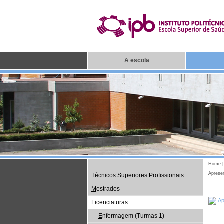
A
escola
Home
Aprese
T
écnicos Superiores Profissionais
M
estrados
A
L
icenciaturas
E
nfermagem (Turmas 1)