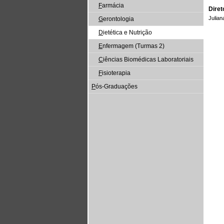
F
armácia
Diret
Julian
G
erontologia
D
ietética e Nutrição
E
nfermagem (Turmas 2)
C
iências Biomédicas Laboratoriais
F
isioterapia
P
ós-Graduações