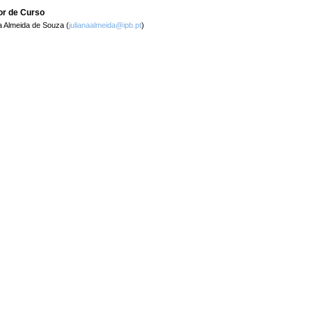
or de Curso
a Almeida de Souza (
julianaalmeida@ipb.pt
)