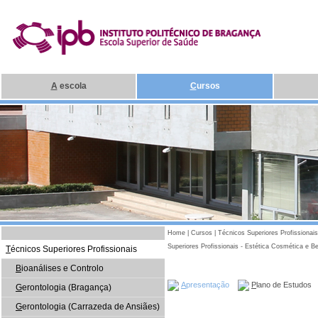
A
escola
C
ursos
Home
|
Cursos
|
Técnicos Superiores Profissionais
Superiores Profissionais - Estética Cosmética e
T
écnicos Superiores Profissionais
B
ioanálises e Controlo
A
presentação
P
lano de Estudos
G
erontologia (Bragança)
G
erontologia (Carrazeda de Ansiães)