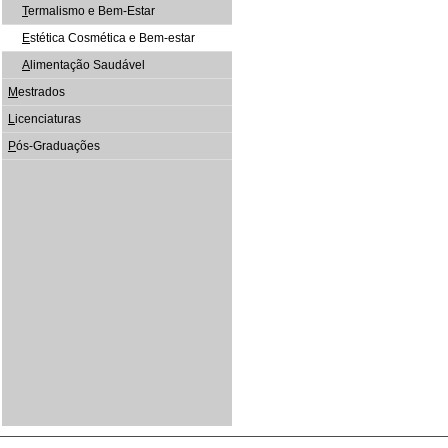
T
ermalismo e Bem-Estar
E
stética Cosmética e Bem-estar
A
limentação Saudável
M
estrados
L
icenciaturas
P
ós-Graduações