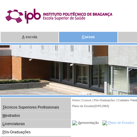
A
escola
C
ursos
Home
|
Cursos
|
Pós-Graduações
|
Cuidados Palia
Plano de Estudos[DIPLOMA]
T
écnicos Superiores Profissionais
M
estrados
A
presentação
P
lano de Estudos
L
icenciaturas
P
ós-Graduações