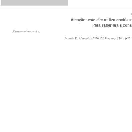
Atenção: este site utiliza cookies
Para saber mais cons
Compreendo e aceito.
Avenida D. Afonso V - 5300-121 Bragança | Tel.: (+351)