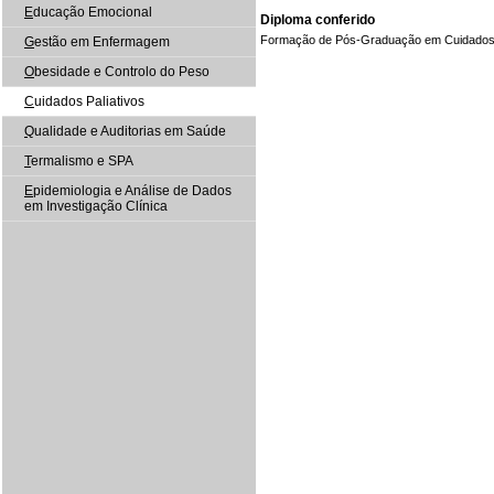
E
ducação Emocional
Diploma conferido
Formação de Pós-Graduação em Cuidados 
G
estão em Enfermagem
O
besidade e Controlo do Peso
C
uidados Paliativos
Q
ualidade e Auditorias em Saúde
T
ermalismo e SPA
E
pidemiologia e Análise de Dados
em Investigação Clínica