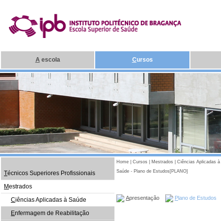
A
escola
C
ursos
Home
|
Cursos
|
Mestrados
|
Ciências Aplicadas 
Saúde - Plano de Estudos[PLANO]
T
écnicos Superiores Profissionais
M
estrados
A
presentação
P
lano de Estudos
C
iências Aplicadas à Saúde
E
nfermagem de Reabilitação