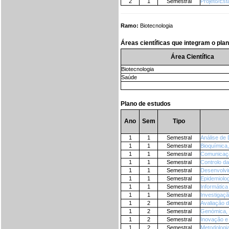
2
1
Semestral
Projeto/Est
Ramo:
Biotecnologia
Áreas científicas que integram o pla
Área Científica
Biotecnologia
Saúde
Plano de estudos
Ano
Sem
Tipo
1
1
Semestral
Análise de
1
1
Semestral
Bioquímica
1
1
Semestral
Comunicaçã
1
1
Semestral
Controlo d
1
1
Semestral
Desenvolvi
1
1
Semestral
Epidemiolog
1
1
Semestral
Informática
1
1
Semestral
Investigaç
1
2
Semestral
Avaliação d
1
2
Semestral
Genómica, 
1
2
Semestral
Inovação 
1
2
Semestral
Metodologi