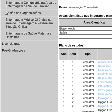
E
nfermagem Comunitária na Área de
Enfermagem de Saúde Familiar
Ramo:
Intervenção Comunitária
G
estão das Organizações
Áreas científicas que integram o pla
E
nfermagem Médico‐Cirúrgica na
Área Científica
área de Enfermagem à Pessoa em
Situação Crítica
Biotecnologia
Saúde
E
nfermagem de Saúde Materna e
Obstétrica
L
icenciaturas
Plano de estudos
P
ós-Graduações
Ano
Sem
Tipo
1
1
Semestral
Análise de
1
1
Semestral
Bioquímica
1
1
Semestral
Comunicaçã
1
1
Semestral
Controlo d
1
1
Semestral
Desenvolvi
1
1
Semestral
Epidemiolog
1
1
Semestral
Informática
1
1
Semestral
Investigaç
1
2
Semestral
Comunicaçã
1
2
Semestral
Inovação 
1
2
Semestral
Opção I-Bio
1
2
Semestral
Opção I-Bio
Opção I-Co
1
2
Semestral