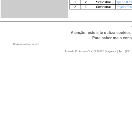
1
2
Semestral
Opção II-Su
2
1
Semestral
Projeto/Est
Atenção: este site utiliza cookies
Para saber mais cons
Compreendo e aceito.
Avenida D. Afonso V - 5300-121 Bragança | Tel.: (+351)