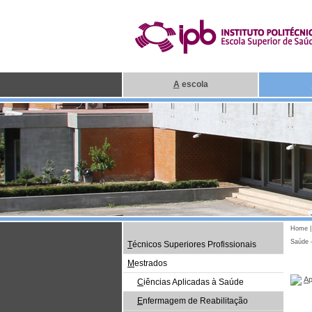
A
escola
Home
Saúde 
T
écnicos Superiores Profissionais
M
estrados
A
C
iências Aplicadas à Saúde
E
nfermagem de Reabilitação