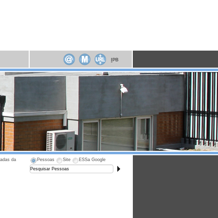
I
PB
cadas da
Pessoas
Site
ESSa Google