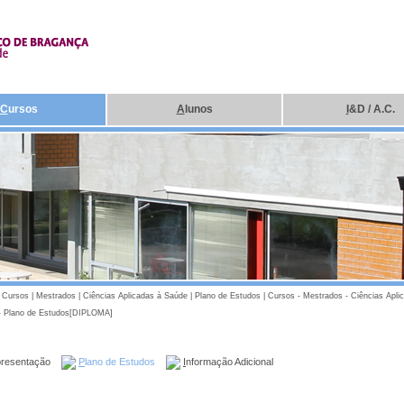
C
ursos
A
lunos
I
&D / A.C.
|
Cursos
|
Mestrados
|
Ciências Aplicadas à Saúde
|
Plano de Estudos
|
Cursos - Mestrados - Ciências Apli
- Plano de Estudos[DIPLOMA]
presentação
P
lano de Estudos
I
nformação Adicional