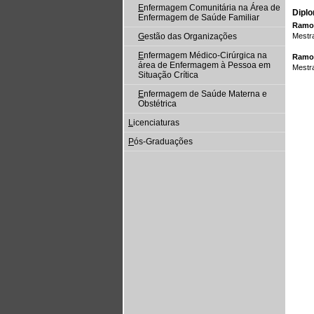
E
nfermagem Comunitária na Área de
Diplo
Enfermagem de Saúde Familiar
Ramo
G
estão das Organizações
Mestr
E
nfermagem Médico‐Cirúrgica na
Ramo
área de Enfermagem à Pessoa em
Mestra
Situação Crítica
E
nfermagem de Saúde Materna e
Obstétrica
L
icenciaturas
P
ós-Graduações