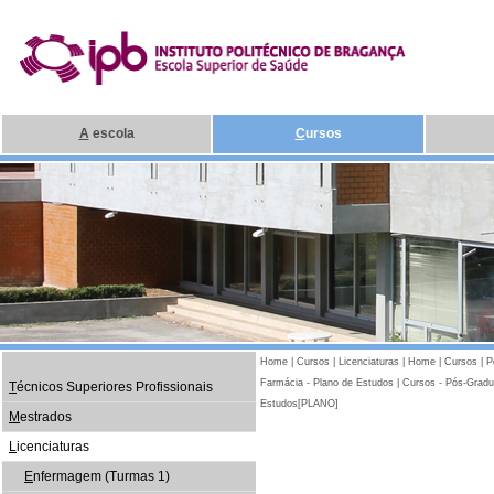
A
escola
C
ursos
Home
|
Cursos
|
Licenciaturas
|
Home
|
Cursos
|
P
Farmácia - Plano de Estudos
|
Cursos - Pós-Gradu
T
écnicos Superiores Profissionais
Estudos[PLANO]
M
estrados
L
icenciaturas
E
nfermagem (Turmas 1)