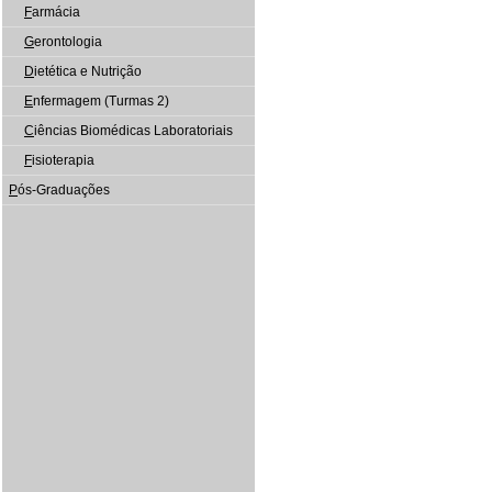
F
armácia
G
erontologia
D
ietética e Nutrição
E
nfermagem (Turmas 2)
C
iências Biomédicas Laboratoriais
F
isioterapia
P
ós-Graduações