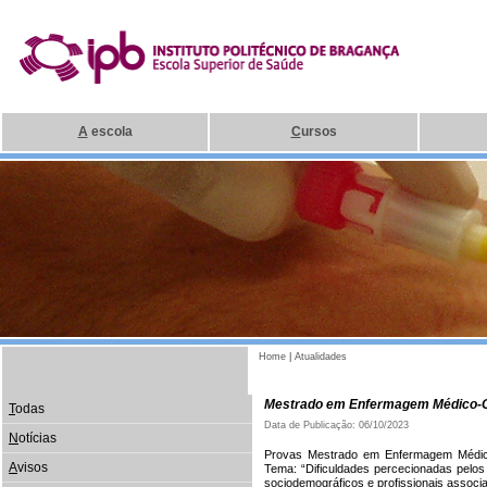
A
escola
C
ursos
Home
|
Atualidades
Mestrado em Enfermagem Médico-C
T
odas
Data de Publicação: 06/10/2023
N
otícias
Provas Mestrado em Enfermagem Médico-
A
visos
Tema: “Dificuldades percecionadas pelos
sociodemográficos e profissionais associ