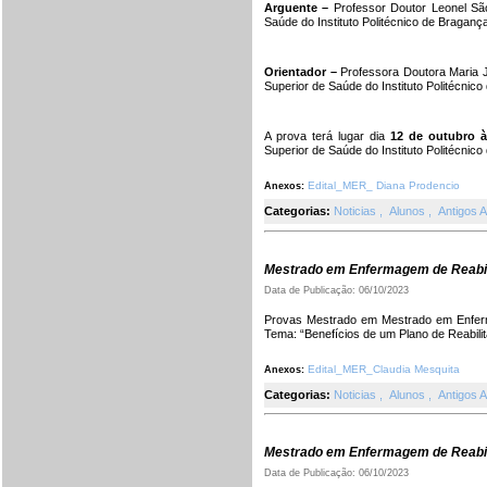
Arguente –
Professor Doutor Leonel Sã
Saúde do Instituto Politécnico de Braganç
Orientador –
Professora Doutora Maria 
Superior de Saúde do Instituto Politécnic
A prova terá lugar dia
12 de outubro à
Superior de Saúde do Instituto Politécnic
Edital_MER_ Diana Prodencio
Anexos:
Categorias:
Noticias
,
Alunos
,
Antigos 
Mestrado em Enfermagem de Reabil
Data de Publicação: 06/10/2023
Provas Mestrado em Mestrado em Enferma
Tema: “Benefícios de um Plano de Reabili
Edital_MER_Claudia Mesquita
Anexos:
Categorias:
Noticias
,
Alunos
,
Antigos 
Mestrado em Enfermagem de Reabil
Data de Publicação: 06/10/2023