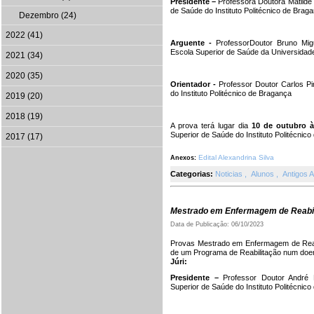
Presidente –
Professora Doutora Matilde 
de Saúde do Instituto Politécnico de Brag
Dezembro (24)
2022 (41)
Arguente -
ProfessorDoutor Bruno Mi
Escola Superior de Saúde da Universidad
2021 (34)
2020 (35)
Orientador -
Professor Doutor Carlos Pi
do Instituto Politécnico de Bragança
2019 (20)
2018 (19)
A prova terá lugar dia
10 de outubro à
Superior de Saúde do Instituto Politécnic
2017 (17)
Edital Alexandrina Silva
Anexos:
Categorias:
Noticias
,
Alunos
,
Antigos 
Mestrado em Enfermagem de Reabil
Data de Publicação: 06/10/2023
Provas Mestrado em Enfermagem de Reabi
de um Programa de Reabilitação num doent
Júri:
Presidente –
Professor Doutor André 
Superior de Saúde do Instituto Politécnic