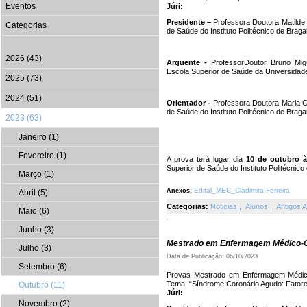
E
ventos
Júri:
Presidente –
Professora Doutora Matilde 
Categorias
de Saúde do Instituto Politécnico de Brag
2026 (43)
Arguente -
ProfessorDoutor Bruno Mi
Escola Superior de Saúde da Universidad
2025 (73)
2024 (51)
Orientador -
Professora Doutora Maria G
de Saúde do Instituto Politécnico de Brag
2023 (63)
Janeiro (1)
Fevereiro (1)
A prova terá lugar dia
10 de outubro à
Superior de Saúde do Instituto Politécnic
Março (1)
Edital_MEC_Cladimira Ferreira
Anexos:
Abril (5)
Categorias:
Noticias
,
Alunos
,
Antigos 
Maio (6)
Junho (3)
Mestrado em Enfermagem Médico-C
Julho (3)
Data de Publicação: 06/10/2023
Setembro (6)
Provas Mestrado em Enfermagem Médico-C
Tema: “Síndrome Coronário Agudo: Fator
Outubro (11)
Júri:
Novembro (2)