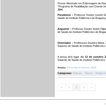
Provas Mestrado em Enfermagem de Reabil
“Programa de Reabilitação num Doente Int
Júri:
Presidente –
Professor Doutor Leonel S
Saúde do Instituto Politécnico de Braganç
Arguente –
Professor Doutor André Fili
de Saúde do Instituto Politécnico de Brag
Orientador –
Professora Doutora Maria 
Superior de Saúde do Instituto Politécnic
A prova terá lugar dia
12 de outubro à
Superior de Saúde do Instituto Politécnic
Edital Marcia Moreira_MER
Anexos:
Categorias:
Noticias
,
Alunos
,
Antigos 
‹‹
1
2
3
››