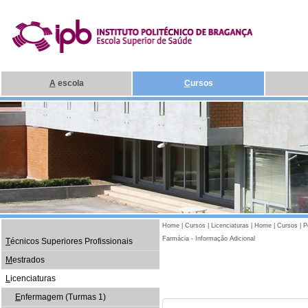
A
escola
C
ursos
Home
|
Cursos
|
Licenciaturas
|
Home
|
Cursos
|
P
Farmácia - Informação Adicional
T
écnicos Superiores Profissionais
M
estrados
L
icenciaturas
E
nfermagem (Turmas 1)