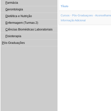
F
armácia
Título
G
erontologia
Cursos - Pós-Graduaçoes - Aconselhame
D
ietética e Nutrição
Informação Adicional
E
nfermagem (Turmas 2)
C
iências Biomédicas Laboratoriais
F
isioterapia
P
ós-Graduações