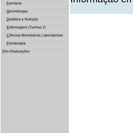
F
armácia
G
erontologia
D
ietética e Nutrição
E
nfermagem (Turmas 2)
C
iências Biomédicas Laboratoriais
F
isioterapia
P
ós-Graduações