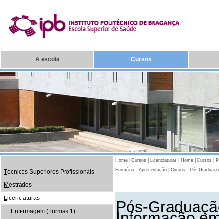
A
escola
C
ursos
Home
|
Cursos
|
Licenciaturas
|
Home
|
Cursos
|
P
Farmácia - Apresentação
|
Cursos - Pós-Graduaço
T
écnicos Superiores Profissionais
M
estrados
L
icenciaturas
Pós-Graduaçã
E
nfermagem (Turmas 1)
Informação e