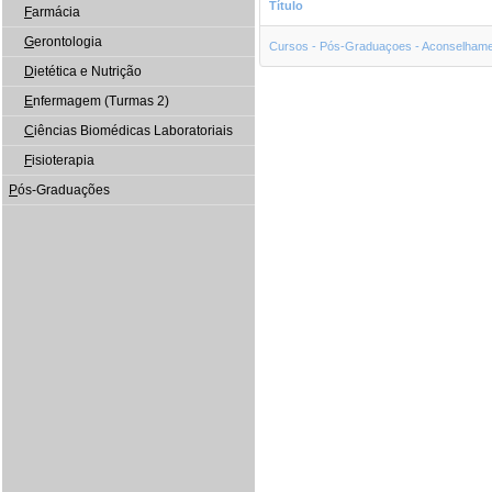
Título
F
armácia
G
erontologia
Cursos - Pós-Graduaçoes - Aconselhame
D
ietética e Nutrição
E
nfermagem (Turmas 2)
C
iências Biomédicas Laboratoriais
F
isioterapia
P
ós-Graduações