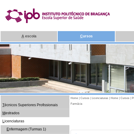
A
escola
C
ursos
Home
|
Cursos
|
Licenciaturas
|
Home
|
Cursos
|
P
Farmácia
T
écnicos Superiores Profissionais
M
estrados
L
icenciaturas
E
nfermagem (Turmas 1)