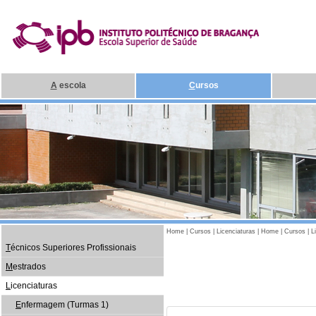
A
escola
C
ursos
Home
|
Cursos
|
Licenciaturas
|
Home
|
Cursos
|
L
T
écnicos Superiores Profissionais
M
estrados
L
icenciaturas
E
nfermagem (Turmas 1)