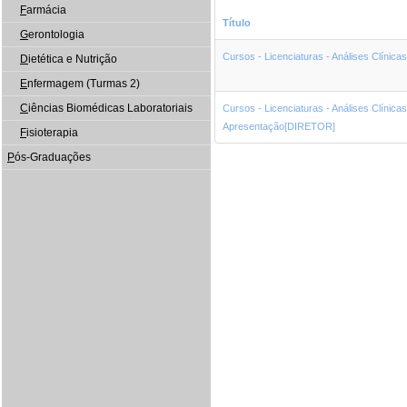
F
armácia
Título
G
erontologia
Cursos - Licenciaturas - Análises Clínica
D
ietética e Nutrição
E
nfermagem (Turmas 2)
C
iências Biomédicas Laboratoriais
Cursos - Licenciaturas - Análises Clínica
Apresentação[DIRETOR]
F
isioterapia
P
ós-Graduações