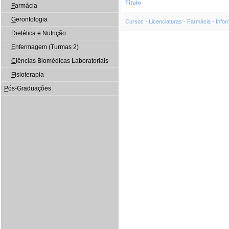
Título
F
armácia
G
erontologia
Cursos - Licenciaturas - Farmácia - Infor
D
ietética e Nutrição
E
nfermagem (Turmas 2)
C
iências Biomédicas Laboratoriais
F
isioterapia
P
ós-Graduações