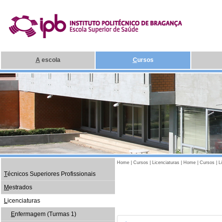
A
escola
C
ursos
Home
|
Cursos
|
Licenciaturas
|
Home
|
Cursos
|
L
T
écnicos Superiores Profissionais
M
estrados
L
icenciaturas
E
nfermagem (Turmas 1)