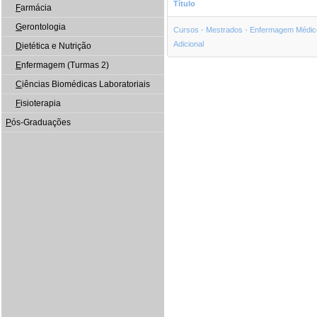
Título
F
armácia
G
erontologia
Cursos - Mestrados - Enfermagem Médico
Adicional
D
ietética e Nutrição
E
nfermagem (Turmas 2)
C
iências Biomédicas Laboratoriais
F
isioterapia
P
ós-Graduações