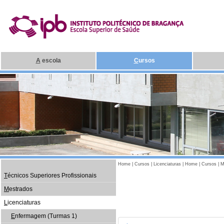
A
escola
C
ursos
Home
|
Cursos
|
Licenciaturas
|
Home
|
Cursos
|
M
T
écnicos Superiores Profissionais
M
estrados
L
icenciaturas
E
nfermagem (Turmas 1)