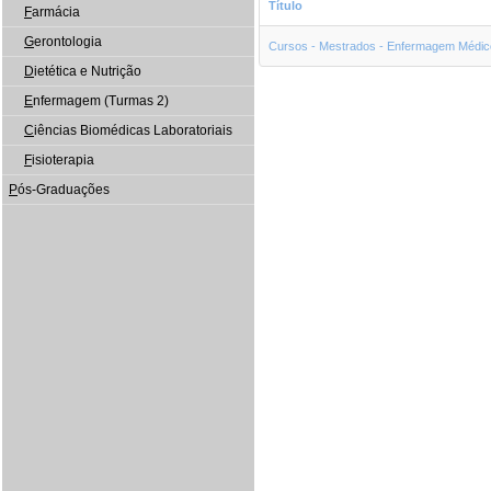
Título
F
armácia
G
erontologia
Cursos - Mestrados - Enfermagem Médico
D
ietética e Nutrição
E
nfermagem (Turmas 2)
C
iências Biomédicas Laboratoriais
F
isioterapia
P
ós-Graduações