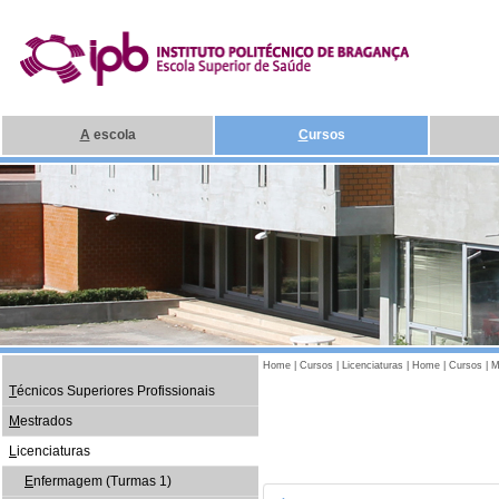
A
escola
C
ursos
Home
|
Cursos
|
Licenciaturas
|
Home
|
Cursos
|
M
T
écnicos Superiores Profissionais
M
estrados
L
icenciaturas
E
nfermagem (Turmas 1)