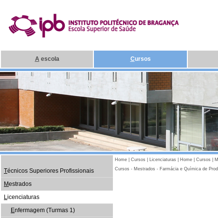
A
escola
C
ursos
Home
|
Cursos
|
Licenciaturas
|
Home
|
Cursos
|
M
Cursos - Mestrados - Farmácia e Química de Produ
T
écnicos Superiores Profissionais
M
estrados
L
icenciaturas
E
nfermagem (Turmas 1)