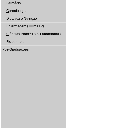
F
armácia
G
erontologia
D
ietética e Nutrição
E
nfermagem (Turmas 2)
C
iências Biomédicas Laboratoriais
F
isioterapia
P
ós-Graduações