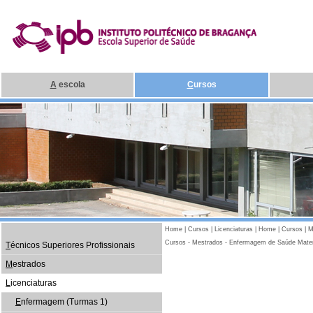
A
escola
C
ursos
Home
|
Cursos
|
Licenciaturas
|
Home
|
Cursos
|
M
Cursos - Mestrados - Enfermagem de Saúde Mater
T
écnicos Superiores Profissionais
M
estrados
L
icenciaturas
E
nfermagem (Turmas 1)