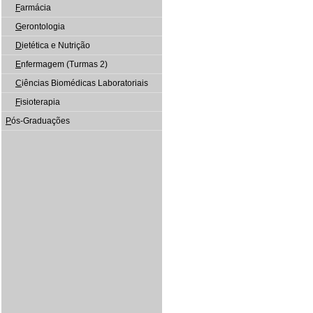
F
armácia
G
erontologia
D
ietética e Nutrição
E
nfermagem (Turmas 2)
C
iências Biomédicas Laboratoriais
F
isioterapia
P
ós-Graduações