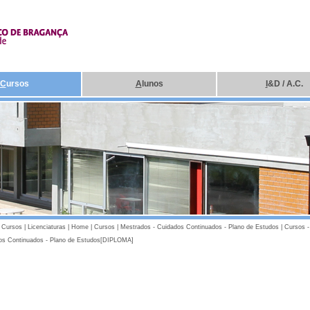
C
ursos
A
lunos
I
&D / A.C.
|
Cursos
|
Licenciaturas
|
Home
|
Cursos
|
Mestrados - Cuidados Continuados - Plano de Estudos
|
Cursos -
os Continuados - Plano de Estudos[DIPLOMA]