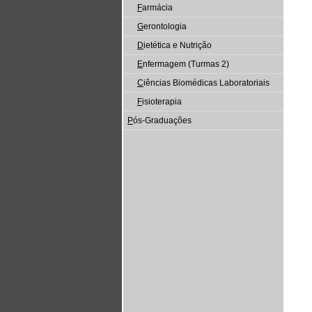
F
armácia
G
erontologia
D
ietética e Nutrição
E
nfermagem (Turmas 2)
C
iências Biomédicas Laboratoriais
F
isioterapia
P
ós-Graduações