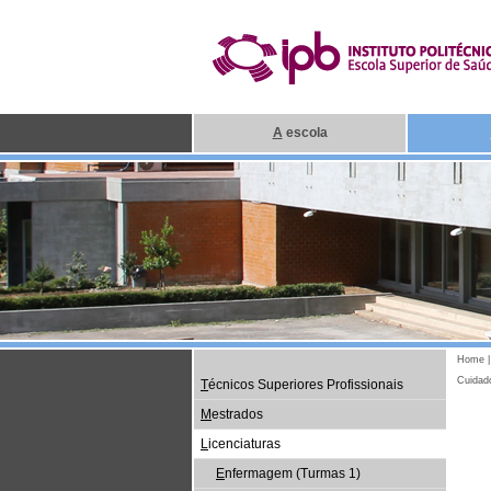
A
escola
Home
Cuidad
T
écnicos Superiores Profissionais
M
estrados
L
icenciaturas
E
nfermagem (Turmas 1)