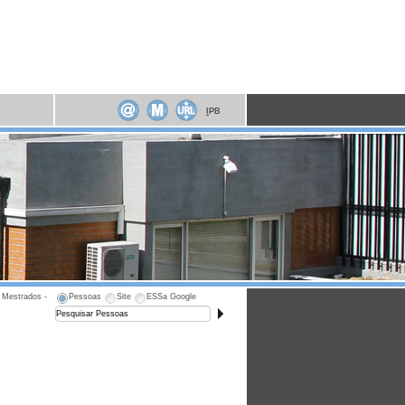
I
PB
 Mestrados -
Pessoas
Site
ESSa Google