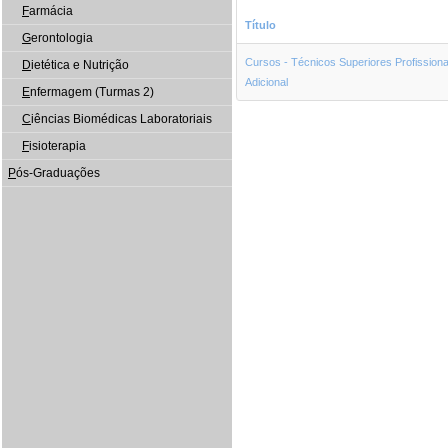
F
armácia
Título
G
erontologia
Cursos - Técnicos Superiores Profissiona
D
ietética e Nutrição
Adicional
E
nfermagem (Turmas 2)
C
iências Biomédicas Laboratoriais
F
isioterapia
P
ós-Graduações