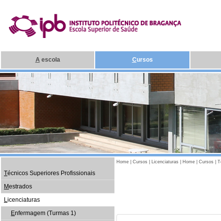
A
escola
C
ursos
Home
|
Cursos
|
Licenciaturas
|
Home
|
Cursos
|
T
T
écnicos Superiores Profissionais
M
estrados
L
icenciaturas
E
nfermagem (Turmas 1)