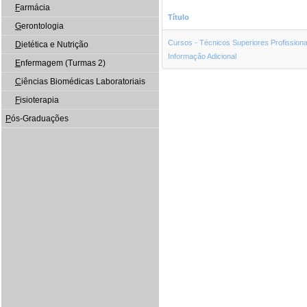
F
armácia
Título
G
erontologia
Cursos - Técnicos Superiores Profissionai
D
ietética e Nutrição
Informação Adicional
E
nfermagem (Turmas 2)
C
iências Biomédicas Laboratoriais
F
isioterapia
P
ós-Graduações