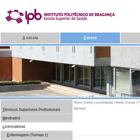
A
escola
C
ursos
Home
|
Cursos
|
Licenciaturas
|
Home
|
Cursos
|
T
Adicional
T
écnicos Superiores Profissionais
M
estrados
L
icenciaturas
E
nfermagem (Turmas 1)