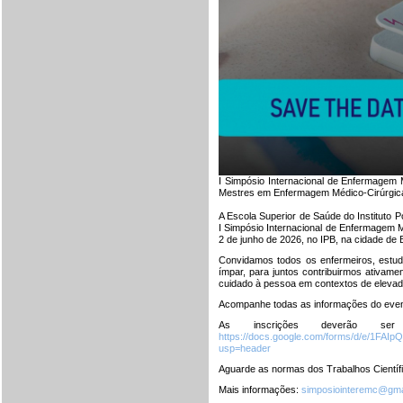
I Simpósio Internacional de Enfermagem 
Mestres em Enfermagem Médico-Cirúrgica"
A Escola Superior de Saúde do Instituto 
I Simpósio Internacional de Enfermagem M
2 de junho de 2026, no IPB, na cidade de
Convidamos todos os enfermeiros, estud
ímpar, para juntos contribuirmos ativam
cuidado à pessoa em contextos de eleva
Acompanhe todas as informações do eve
As inscrições deverão ser
https://docs.google.com/forms/d/e/1
usp=header
Aguarde as normas dos Trabalhos Científi
Mais informações:
simposiointeremc@gma