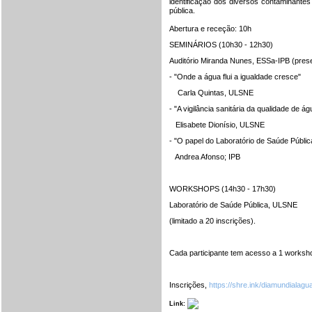
identificação dos diversos contaminant
pública.
Abertura e receção: 10h
SEMINÁRIOS (10h30 - 12h30)
Auditório Miranda Nunes, ESSa-IPB (presen
- "Onde a água flui a igualdade cresce"
Carla Quintas, ULSNE
- "A vigilância sanitária da qualidade de ág
Elisabete Dionísio, ULSNE
- "O papel do Laboratório de Saúde Pública
Andrea Afonso; IPB
WORKSHOPS (14h30 - 17h30)
Laboratório de Saúde Pública, ULSNE
(limitado a 20 inscrições).
Cada participante tem acesso a 1 worksh
Inscrições,
https://shre.ink/diamundialag
Link: