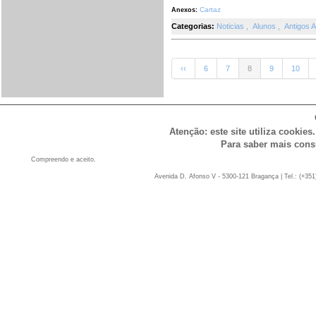
Cartaz
Anexos:
Categorias:
Noticias
,
Alunos
,
Antigos 
‹‹
6
7
8
9
10
Atenção: este site utiliza cookies
Para saber mais cons
Compreendo e aceito.
Avenida D. Afonso V - 5300-121 Bragança | Tel.: (+351)