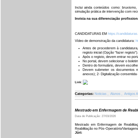
Inclui ainda conteúdos como: bruxismo,
simulação prática de intervenção com rec
Invista na sua diferenciação profissio
CANDIDATURAS EM
https://candidaturas.
Vídeo de demonstração da candidatura:
h
Antes de procederem à candidatura,
registo inicial (Opção “fazer registo”)
Após o registo, devem entrar no porta
No portal, devem selecionar o boleti
Dentro do formulário, devem escolher
Devem submeter os documentos nec
anexos); 2- Digitalização consentida
Link:
Categorias:
Noticias
,
Alunos
,
Antigos 
Mestrado em Enfermagem de Reabil
Data de Publicação: 27/03/2026
Mestrado em Enfermagem de Reabilitaç
Reabilitação no Pós-Operatório/Vantagens 
Júri: