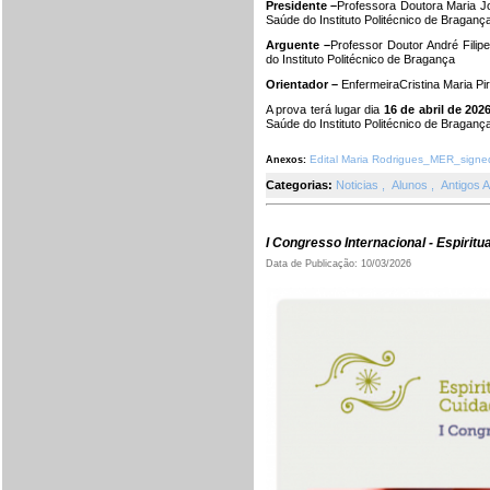
Presidente –
Professora Doutora Maria J
Saúde do Instituto Politécnico de Braganç
Arguente –
Professor Doutor André Fili
do Instituto Politécnico de Bragança
Orientador –
EnfermeiraCristina Maria P
A prova terá lugar dia
16 de abril de 202
Saúde do Instituto Politécnico de Braganç
Edital Maria Rodrigues_MER_signe
Anexos:
Categorias:
Noticias
,
Alunos
,
Antigos 
I Congresso Internacional - Espiritu
Data de Publicação: 10/03/2026