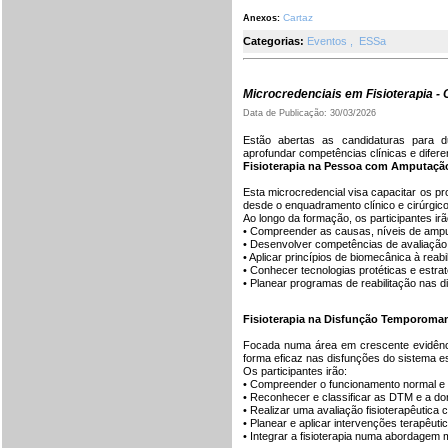
Cartaz
Anexos:
Categorias:
Eventos
,
ESSa
Microcredenciais em Fisioterapia -
Data de Publicação: 30/03/2026
Estão abertas as candidaturas para du
aprofundar competências clínicas e diferen
Fisioterapia na Pessoa com Amputaçã
Esta microcredencial visa capacitar os p
desde o enquadramento clínico e cirúrgico a
Ao longo da formação, os participantes irã
• Compreender as causas, níveis de ampu
• Desenvolver competências de avaliação f
• Aplicar princípios de biomecânica à reabi
• Conhecer tecnologias protéticas e estra
• Planear programas de reabilitação nas di
Fisioterapia na Disfunção Temporoman
Focada numa área em crescente evidência 
forma eficaz nas disfunções do sistema e
Os participantes irão:
• Compreender o funcionamento normal e 
• Reconhecer e classificar as DTM e a dor
• Realizar uma avaliação fisioterapêutica 
• Planear e aplicar intervenções terapêut
• Integrar a fisioterapia numa abordagem mu