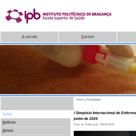
A
escola
C
ursos
Home
|
Atualidades
I Simpósio Internacional de Enferm
T
odas
junho de 2026
N
otícias
Data de Publicação: 08/04/2026
A
visos