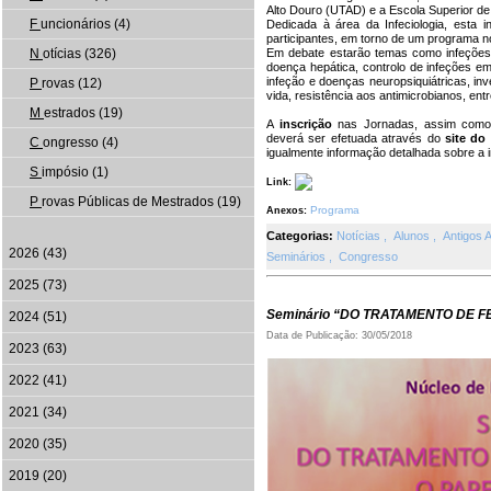
Alto Douro (UTAD) e a Escola Superior 
F
uncionários (4)
Dedicada à área da Infeciologia, esta in
participantes, em torno de um programa no
Em debate estarão temas como infeções 
N
otícias (326)
doença hepática, controlo de infeções em
infeção e doenças neuropsiquiátricas, inv
P
rovas (12)
vida, resistência aos antimicrobianos, entr
M
estrados (19)
A
inscrição
nas Jornadas, assim com
deverá ser efetuada através do
site do
C
ongresso (4)
igualmente informação detalhada sobre a in
S
impósio (1)
Link:
P
rovas Públicas de Mestrados (19)
Programa
Anexos:
Categorias:
Notícias
,
Alunos
,
Antigos 
2026 (43)
Seminários
,
Congresso
2025 (73)
Seminário “DO TRATAMENTO DE F
2024 (51)
Data de Publicação: 30/05/2018
2023 (63)
2022 (41)
2021 (34)
2020 (35)
2019 (20)