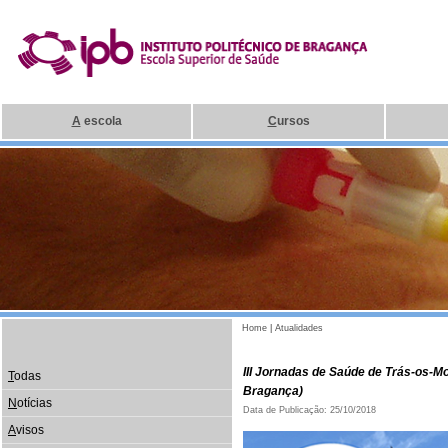
A
escola
C
ursos
Home
|
Atualidades
III Jornadas de Saúde de Trás-os-M
T
odas
Bragança)
N
otícias
Data de Publicação: 25/10/2018
A
visos