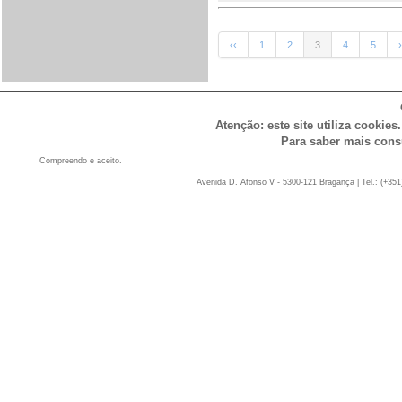
‹‹
1
2
3
4
5
›
Atenção: este site utiliza cookies
Para saber mais cons
Compreendo e aceito.
Avenida D. Afonso V - 5300-121 Bragança | Tel.: (+351)