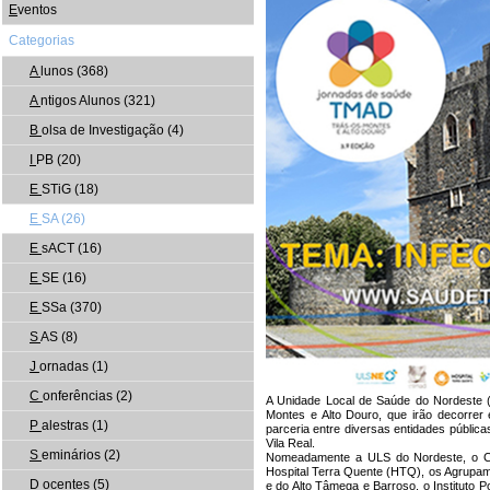
E
ventos
Categorias
A
lunos (368)
A
ntigos Alunos (321)
B
olsa de Investigação (4)
I
PB (20)
E
STiG (18)
E
SA (26)
E
sACT (16)
E
SE (16)
E
SSa (370)
S
AS (8)
J
ornadas (1)
C
onferências (2)
A Unidade Local de Saúde do Nordeste (
Montes e Alto Douro, que irão decorre
P
alestras (1)
parceria entre diversas entidades públic
Vila Real.
S
eminários (2)
Nomeadamente a ULS do Nordeste, o Ce
Hospital Terra Quente (HTQ), os Agrupa
D
ocentes (5)
e do Alto Tâmega e Barroso, o Instituto 