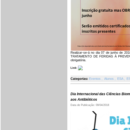
Realizar-se-á no dia 07 de junho de 20
TRATAMENTO DE FERIDAS À PREVENÇÃO
obrigatória.
Link:
Categorias:
Eventos
,
Alunos
,
ESA
,
E
Dia Internacional das Ciências Biomé
aos Antibióticos
Data de Publicação: 09/04/2018